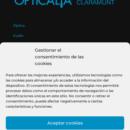
Óptica
Audio
Quiénes Somos
Gestionar el
consentimiento de las
Política de Privacidad
cookies
Cookies
Para ofrecer las mejores experiencias, utilizamos tecnologías como
las cookies para almacenar y/o acceder a la información del
Aviso legal
dispositivo. El consentimiento de estas tecnologías nos permitirá
procesar datos como el comportamiento de navegación o las
identificaciones únicas en este sitio. No consentir o retirar el
Tu opinión es lo más importante:
consentimiento, puede afectar negativamente a ciertas
características y funciones.
Contacta con nosotros
Aceptar cookies